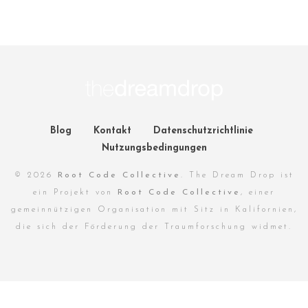
Blog
Kontakt
Datenschutzrichtlinie
Nutzungsbedingungen
© 2026
Root Code Collective
. The Dream Drop ist
ein Projekt von
Root Code Collective
, einer
gemeinnützigen Organisation mit Sitz in Kalifornien,
die sich der Förderung der Traumforschung widmet.