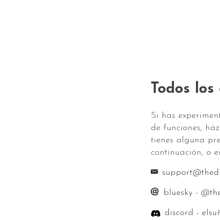
Todos los
Si has experiment
de funciones, ház
tienes alguna pr
continuación, o e
support@thed
bluesky - @th
discord - els