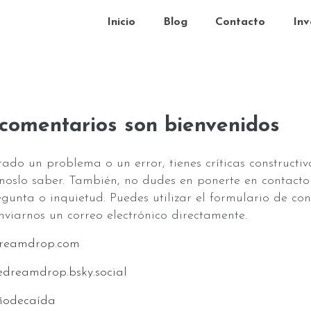
Inicio
Blog
Contacto
Inv
 comentarios son bienvenidos
ado un problema o un error, tienes críticas constructiva
noslo saber. También, no dudes en ponerte en contacto 
egunta o inquietud. Puedes utilizar el formulario de c
nviarnos un correo electrónico directamente.
reamdrop.com
edreamdrop.bsky.social
uñodecaída