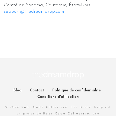
Comté de Sonoma, Californie, États-Unis
support@thedreamdrop.com
Blog
Contact
Politique de confidentialité
Conditions d'utilisation
© 2026
Root Code Collective
. The Dream Drop est
un projet de
Root Code Collective
, une