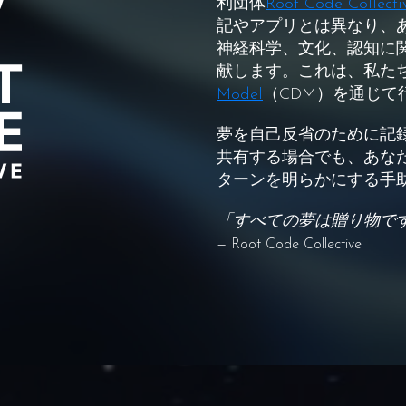
利団体
Root Code Collecti
記やアプリとは異なり、
神経科学、文化、認知に
献します。これは、私た
Model
（CDM）を通じて
夢を自己反省のために記
共有する場合でも、あな
ターンを明らかにする手
「すべての夢は贈り物で
— Root Code Collective