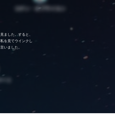
コナン・オブライエン
を見ました。すると、
、私を見てウインクし
と言いました。
ァート