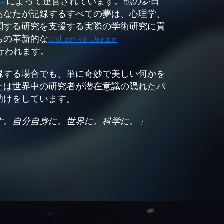
ve
によって運営されています。他の夢日
あなたが記録するすべての夢は、心理学、
関する研究を支援する実際の学術研究に貢
ちの革新的な
Collective Dream
行われます。
録する場合でも、単に奇妙で美しい何かを
たは世界中の研究者が潜在意識の隠れたパ
助けをしています。
す。自分自身に。世界に。科学に。」