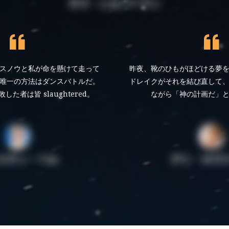
サラ・シルバーマン
スノウと私が命を懸けて走って
昨夜、靴のひもがほどける夢
唯一の方法はダンスバトルだ。
ドレイクがそれを結び直して
た者は皆 slaughtered。
ながら「神の計画だ」
デミ・ロヴ
ステン・ベル