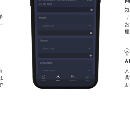
気
番
リ
ー
お
座
A
特
人
は
背
で
助