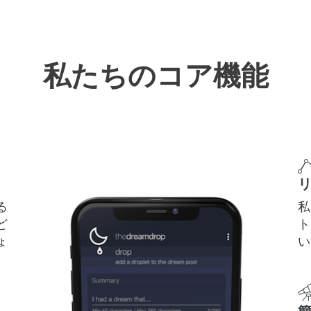
私たちのコア機能
る
私
ど
ト
ょ
い