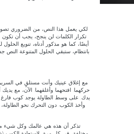
لكي يعمل هذا النص، من الضروري تصور
تكرار الكلمات لن ينجح، يجب أن تكون قا
أيضًا، كما هو مذكور أدناه، تنويع الحلو
بانتظام، ستبقي الحلول المتنوعة النص ج
مع إغلاق عينيك وأنت مستلقٍ في السرير، 
حركهما. افتحهما وأغلقهما. الآن، مع يديك
يدك. على وسط الطاولة يوجد كوب فارغ. 
وأخذ الكوب. دون التحرك نحو الطاولة،
تذكر أن هذه هي عالمك وكل شيء مم
مختلفة، في كل مرة، لاستعادة الكوب (ذ