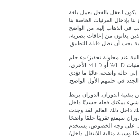
 يكون العقل بالفعل يعمل بلغة
ا بإدخال المرئيات الخاصة بنا
غب في الذهاب إليه. من الواضح
لذين يعانون من إعاقات بصرية،
ية يجب أن تظل قابلة للتطبيق.
لنية عند محاولة تحفيز/بدء حلم
واضح. باستخدام نص مثل هذا، أو تقنيات WILD أو MILD الأخرى،
لى حالة واضحة. غالبًا ما تؤدي
الجدد في حلمهم الأول الواضح.
 بتقنية الدوران. الدوران يربط
 شيء يمكنك فعله جسديًا داخل
ك داخل ذلك العالم. لقد وجدت
ان سيمنع تقريبًا حلمًا واضحًا
ظ. على وجه الخصوص، يستخدم
ًا وسيلة مثالية للانتقال داخل/