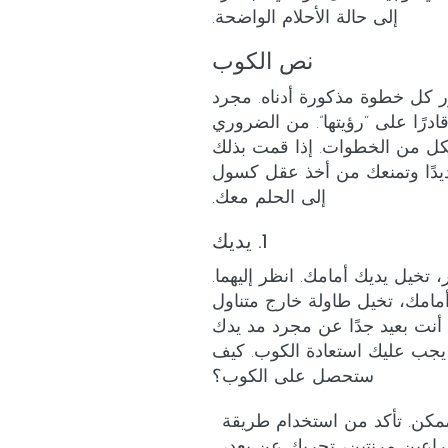
إلى حالة الأحلام الواضحة.
نص الكوب
 كل خطوة مذكورة أدناه. مجرد
درًا على “رؤيتها”. من الضروري
ل لكل من الخطوات. إذا قمت بذلك
ديدًا وتمنعك من أخذ عقل كسول
إلى الحلم معك.
1. يديك
تخيل يديك أمامك. انظر إليهما.
 أمامك، تخيل طاولة خارج متناول
أنت بعيد جدًا عن مجرد مد يدك
 يجب عليك استعادة الكوب. كيف
ستحصل على الكوب؟
كن. تأكد من استخدام طريقة
راعين مرنتين، تحريك عن بعد،