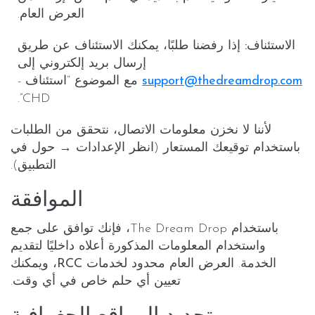
العرض العام.
الاستئناف:
إذا رفضنا طلبًا، يمكنك الاستئناف عن طريق
إرسال بريد إلكتروني إلى
support@thedreamdrop.com
مع الموضوع “استئناف -
CHD”.
لأننا لا نخزن معلومات الاتصال، نتحقق من الطلبات
باستخدام
توقيعك المستعار
(انظر
الإعدادات → حول
في
التطبيق).
الموافقة
باستخدام The Dream Drop، فإنك توافق على
جمع
واستخدام
المعلومات
المذكورة أعلاه داخليًا لتقديم
الخدمة. العرض العام محدود لخدمات
RCC
، ويمكنك
تعيين أي حلم
خاص
في أي وقت.