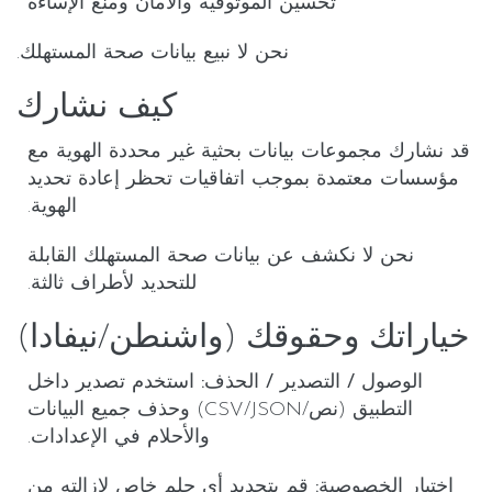
تحسين الموثوقية والأمان ومنع الإساءة
نحن لا نبيع بيانات صحة المستهلك.
كيف نشارك
قد نشارك
مجموعات بيانات بحثية غير محددة الهوية
مع
مؤسسات معتمدة بموجب اتفاقيات تحظر إعادة تحديد
الهوية.
نحن لا نكشف عن بيانات صحة المستهلك القابلة
للتحديد لأطراف ثالثة.
خياراتك وحقوقك (واشنطن/نيفادا)
الوصول / التصدير / الحذف:
استخدم
تصدير
داخل
التطبيق (نص/CSV/JSON) و
حذف جميع البيانات
والأحلام
في
الإعدادات
.
اختيار الخصوصية:
قم بتحديد أي حلم
خاص
لإزالته من