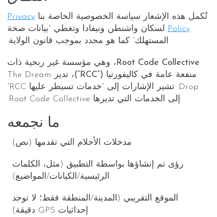
تُكمل هذه الإشعار سياسة الخصوصية الخاصة بنا
Privacy
Policy
لسكان
واشنطن
و
نيفادا
وتغطي “بيانات صحة
المستهلك” كما هو محدد بموجب قانون الولاية.
Root Code Collective، وهي مؤسسة غير ربحية ذات
منفعة عامة في كاليفورنيا (“RCC”)
، تدير The Dream
Drop. تشير الإشارات إلى “خدمات تسيطر عليها RCC”
إلى الخدمات التي تديرها Root Code Collective.
ما نجمعه
مدخلات الأحلام
التي تقدمها (نص)
رؤى تم إنشاؤها بواسطة التطبيق
(مثل، الكلمات
الرئيسية/الكيانات/المواضيع)
الموقع التقريبي
(المدينة/المنطقة فقط؛ لا توجد
إحداثيات GPS دقيقة)