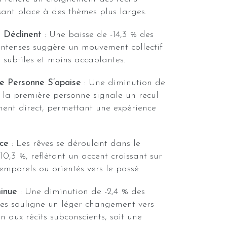
isant place à des thèmes plus larges.
 Déclinent
: Une baisse de -14,3 % des
intenses suggère un mouvement collectif
s subtiles et moins accablantes.
re Personne S’apaise
: Une diminution de
à la première personne signale un recul
ent direct, permettant une expérience
ce
: Les rêves se déroulant dans le
10,3 %, reflétant un accent croissant sur
emporels ou orientés vers le passé.
minue
: Une diminution de -2,4 % des
des souligne un léger changement vers
n aux récits subconscients, soit une