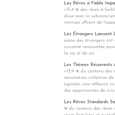
Les Rêves à Faible Imp
+15,4 % des rêves à fai
doux avec le subconscient
intenses offrent de l’esp
Les Étrangers Laissent 
scène des étrangers ont
curiosité renouvelée pou
la vie et de soi.
Les Thèmes Récurrents
+13,9 % du contenu des r
revisitation collective de
signaler une réflexion c
des opportunités de croi
Les Rêves Standards Se 
% du contenu des rêves 
récits familiers et quoti