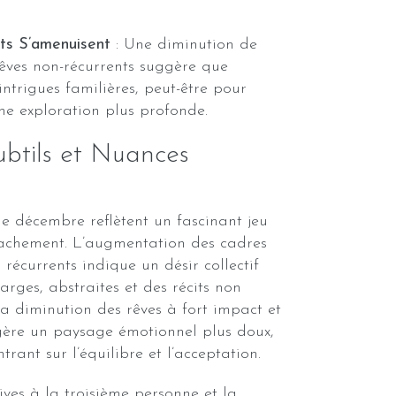
ts S’amenuisent
: Une diminution de
rêves non-récurrents suggère que
intrigues familières, peut-être pour
ne exploration plus profonde.
btils et Nuances
e décembre reflètent un fascinant jeu
étachement. L’augmentation des cadres
récurrents indique un désir collectif
larges, abstraites et des récits non
a diminution des rêves à fort impact et
gère un paysage émotionnel plus doux,
trant sur l’équilibre et l’acceptation.
ives à la troisième personne et la