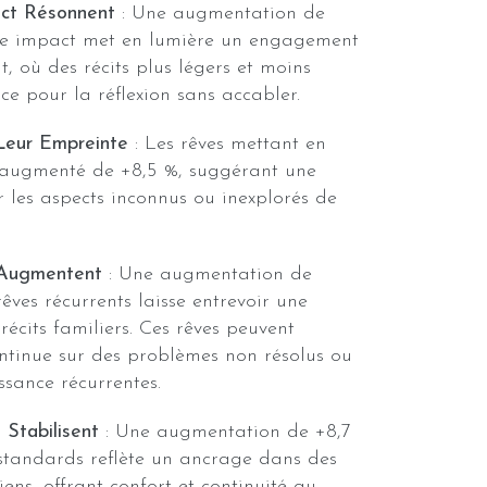
act Résonnent
: Une augmentation de
ble impact met en lumière un engagement
, où des récits plus légers et moins
ace pour la réflexion sans accabler.
Leur Empreinte
: Les rêves mettant en
 augmenté de +8,5 %, suggérant une
r les aspects inconnus ou inexplorés de
 Augmentent
: Une augmentation de
êves récurrents laisse entrevoir une
 récits familiers. Ces rêves peuvent
ontinue sur des problèmes non résolus ou
ssance récurrentes.
Stabilisent
: Une augmentation de +8,7
standards reflète un ancrage dans des
diens, offrant confort et continuité au