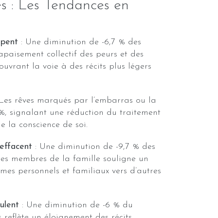
es : Les Tendances en
mpent
: Une diminution de -6,7 % des
paisement collectif des peurs et des
ouvrant la voie à des récits plus légers
Les rêves marqués par l’embarras ou la
%, signalant une réduction du traitement
de la conscience de soi.
’effacent
: Une diminution de -9,7 % des
des membres de la famille souligne un
es personnels et familiaux vers d’autres
ulent
: Une diminution de -6 % du
s reflète un éloignement des récits