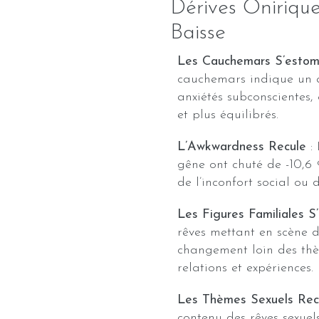
Dérives Oniriqu
Baisse
Les Cauchemars S’esto
cauchemars indique un a
anxiétés subconscientes, 
et plus équilibrés.
L’Awkwardness Recule
: 
gêne ont chuté de -10,6 
de l’inconfort social ou 
Les Figures Familiales S
rêves mettant en scène 
changement loin des thèm
relations et expériences.
Les Thèmes Sexuels Rec
contenu des rêves sexuel