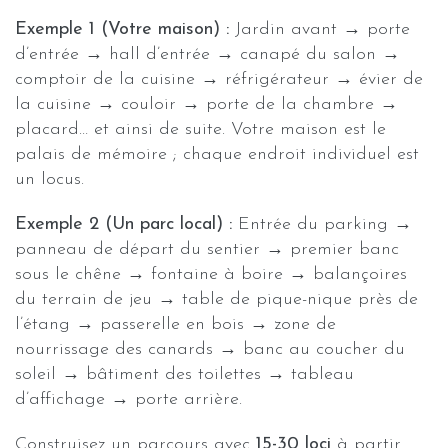
Exemple 1 (Votre maison) :
Jardin avant → porte
d’entrée → hall d’entrée → canapé du salon →
comptoir de la cuisine → réfrigérateur → évier de
la cuisine → couloir → porte de la chambre →
placard… et ainsi de suite. Votre maison est le
palais de mémoire ; chaque endroit individuel est
un locus.
Exemple 2 (Un parc local) :
Entrée du parking →
panneau de départ du sentier → premier banc
sous le chêne → fontaine à boire → balançoires
du terrain de jeu → table de pique-nique près de
l’étang → passerelle en bois → zone de
nourrissage des canards → banc au coucher du
soleil → bâtiment des toilettes → tableau
d’affichage → porte arrière.
Construisez un parcours avec
15-30 loci
à partir