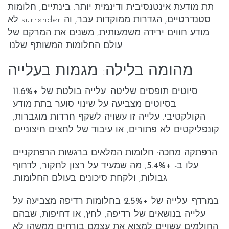
תת-מודעת אינטנסיבית ודינמית יותר. בינתיים, חלומות
סטנדרטיים, הגדרות ממוקדות עבר, וה surrender לא
מודע חווים ירידה משמעותית, משנים את המרקם של
עולם החלומות המשותף שלנו.
מהומה בלילה: מגמות בעלייה
סיוטים תופסים שליטה
: עלייה בולטת של
+11.6%
בסיוטים מצביעה על שינוי סוער בתת-מודע
הקולקטיבי. עלייה זו עשויה לשקף חרדות מוגברות,
קונפליקטים לא פתורים, או עיבוד של לחצים חיצוניים.
הרפתקה מחכה
: חלומות המלאים ברגשות
הרפתקניים
עלו ב-
+5.4%
, מה שמעיד על רצון לחקור, לדחוף
גבולות, ולקחת סיכונים בעולם החלומות.
במרדף
: עלייה של
+2.5%
בחלומות רדיפה מצביעה על
עלייה בנושאים של רדיפה, לחץ, או דחיפות, שבהם
החולמים עשויים למצוא את עצמם בורחים ממשהו לא