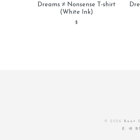
Dreams ≠ Nonsense T-shirt
Dre
(White Ink)
$
© 2026
Root 
है, जो क