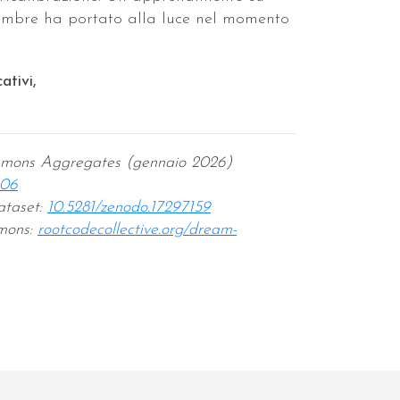
embre ha portato alla luce nel momento
ativi,
mmons Aggregates (gennaio 2026)
206
ataset:
10.5281/zenodo.17297159
mons:
rootcodecollective.org/dream-