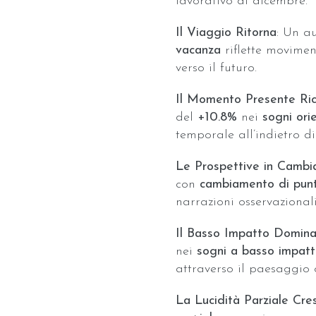
lavorativo di dicembre.
Il Viaggio Ritorna
: Un a
vacanza
riflette movime
verso il futuro.
Il Momento Presente Ric
del
+10.8%
nei
sogni ori
temporale all’indietro d
Le Prospettive in Camb
con
cambiamento di punt
narrazioni osservazionali
Il Basso Impatto Domin
nei
sogni a basso impat
attraverso il paesaggio o
La Lucidità Parziale Cre