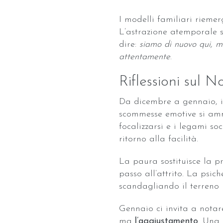
I modelli familiari rieme
L’astrazione atemporale 
dire:
siamo di nuovo qui, m
attentamente
.
Riflessioni sul 
Da dicembre a gennaio, 
scommesse emotive si amm
focalizzarsi e i legami so
ritorno alla facilità.
La paura sostituisce la p
passo all’attrito. La psic
scandagliando il terreno p
Gennaio ci invita a notare 
ma
l’aggiustamento
. Una