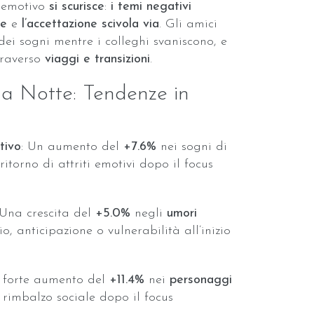
o emotivo
si scurisce
:
i temi negativi
ce
e
l’accettazione scivola via
. Gli amici
dei sogni mentre i colleghi svaniscono, e
traverso
viaggi e transizioni
.
la Notte: Tendenze in
tivo
: Un aumento del
+7.6%
nei sogni di
ritorno di attriti emotivi dopo il focus
 Una crescita del
+5.0%
negli
umori
, anticipazione o vulnerabilità all’inizio
n forte aumento del
+11.4%
nei
personaggi
rimbalzo sociale dopo il focus