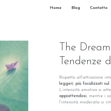
Home
Blog
Contatto
The Dream 
Tendenze d
Rispetto all’attrazione in
leggeri
,
più focalizzati su
L’intensità emotiva si at
appiattendosi
, mentre i 
l’intensità moderata si riti