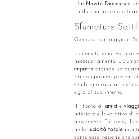
La Novità Diminuisce
: U
indica un ritorno a terre
Sfumature Sotti
Gennaio non ruggisce. S
L’intensità emotiva si at
necessariamente. L’aume
impatto
dipinge un quad
preoccupazioni presenti, 
sembrano radicati nel m
agio al suo interno.
Il ritorno di
amici
e
viaggi
interiore e lavorativo di
movimento. Tuttavia, il cal
nella
lucidità totale
mantie
come osservazione che co