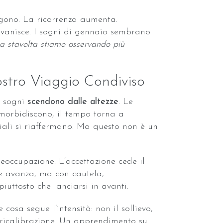
rgono. La ricorrenza aumenta.
svanisce. I sogni di gennaio sembrano
a stavolta stiamo osservando più
Nostro Viaggio Condiviso
i sogni
scendono dalle altezze
. Le
orbidiscono, il tempo torna a
ciali si riaffermano. Ma questo non è un
reoccupazione. L’accettazione cede il
he avanza, ma con cautela,
iuttosto che lanciarsi in avanti.
cosa segue l’intensità: non il sollievo,
 ricalibrazione. Un apprendimento su