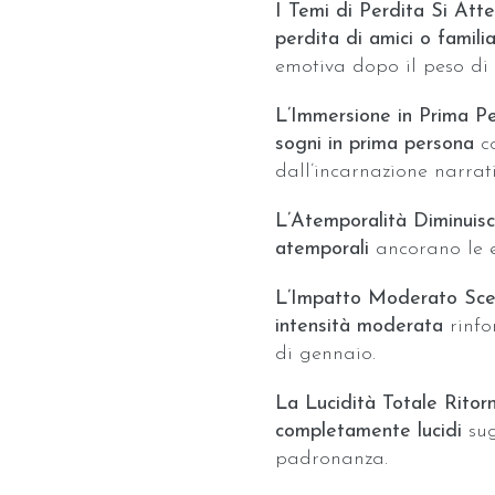
I Temi di Perdita Si Att
perdita di amici o familia
emotiva dopo il peso di
L’Immersione in Prima P
sogni in prima persona
co
dall’incarnazione narrat
L’Atemporalità Diminuis
atemporali
ancorano le e
L’Impatto Moderato Sc
intensità moderata
rinfo
di gennaio.
La Lucidità Totale Ritor
completamente lucidi
sug
padronanza.