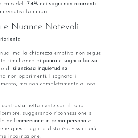
n calo del
-7.4%
nei
sogni non ricorrenti
ni emotivi familiari.
li e Nuance Notevoli
i
riorienta
.
tenua, ma la chiarezza emotiva non segue
nto simultaneo di
paura
e
sogni a basso
ro di
silenziosa inquietudine
:
ma non opprimenti. I sognatori
omento, ma non completamente a loro
contrasta nettamente con il tono
 dicembre, suggerendo riconnessione e
o nell’
immersione in prima persona
e
ne questi sogni a distanza, vissuti più
me incarnazione.