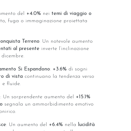
umento del
+4.0%
nei
temi di viaggio o
nto, fuga o immaginazione proiettata
onquista Terreno
: Un notevole aumento
entati al presente
inverte l’inclinazione
i dicembre.
iamento Si Espandono
:
+3.6%
di sogni
o di vista
continuano la tendenza verso
 e fluide.
a
: Un sorprendente aumento del
+15.1%
to
segnala un ammorbidimento emotivo
nirico.
sce
: Un aumento del
+6.4%
nella
lucidità