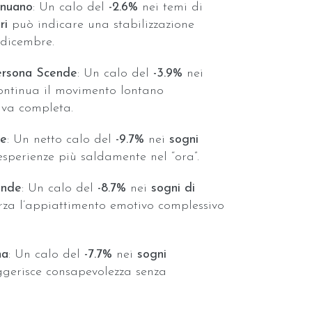
enuano
: Un calo del
-2.6%
nei temi di
ri
può indicare una stabilizzazione
 dicembre.
ersona Scende
: Un calo del
-3.9%
nei
ntinua il movimento lontano
iva completa.
ce
: Un netto calo del
-9.7%
nei
sogni
sperienze più saldamente nel “ora”.
ende
: Un calo del
-8.7%
nei
sogni di
rza l’appiattimento emotivo complessivo
na
: Un calo del
-7.7%
nei
sogni
gerisce consapevolezza senza