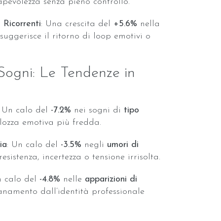
pevolezza senza pieno controllo.
 Ricorrenti
: Una crescita del
+5.6%
nella
suggerisce il ritorno di loop emotivi o
 Sogni: Le Tendenze in
: Un calo del
-7.2%
nei sogni di
tipo
olozza emotiva più fredda.
ia
: Un calo del
-3.5%
negli
umori di
esistenza, incertezza o tensione irrisolta.
n calo del
-4.8%
nelle
apparizioni di
namento dall’identità professionale