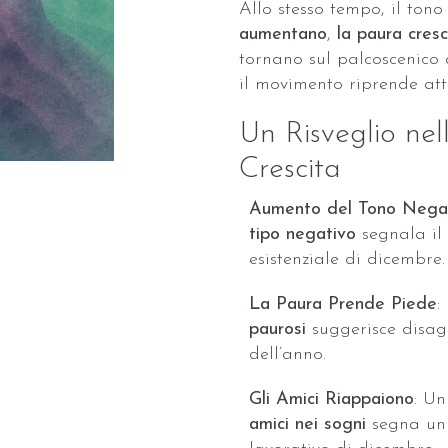
Allo stesso tempo, il ton
aumentano
,
la paura cres
tornano sul palcoscenico 
il movimento riprende at
Un Risveglio nel
Crescita
Aumento del Tono Nega
tipo negativo
segnala il 
esistenziale di dicembre.
La Paura Prende Piede
:
paurosi
suggerisce disagio
dell’anno.
Gli Amici Riappaiono
: U
amici nei sogni
segna un 