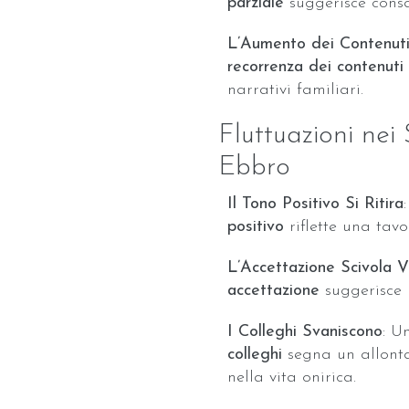
parziale
suggerisce consa
L’Aumento dei Contenuti
recorrenza dei contenuti
narrativi familiari.
Fluttuazioni nei
Ebbro
Il Tono Positivo Si Ritira
positivo
riflette una tav
L’Accettazione Scivola V
accettazione
suggerisce r
I Colleghi Svaniscono
: U
colleghi
segna un allonta
nella vita onirica.