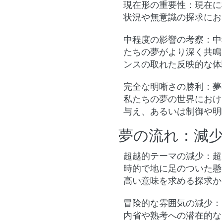
現在形の重要性
：現在に
状況や無意識の探求にお
中程度の影響の考察
：中
たちの夢がより深く共鳴
ンスの取れた反映的な体
完全な明晰さの勝利
：夢
私たちの夢の世界におけ
与え、あるいは制御や明
夢の流れ：減
超越的テーマの減少
：超
時的で地に足のついた懸
高い意味を求める探求か
冒険的な雰囲気の減少
：
内省や熟考への潜在的な