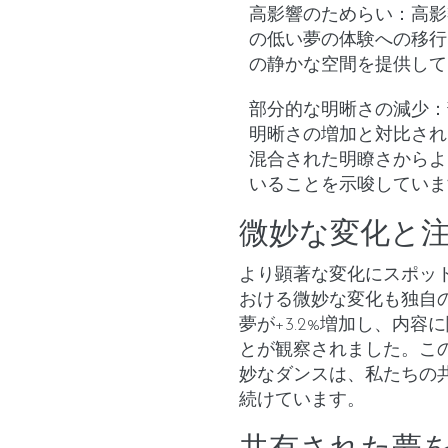
高影響のためらい
：高影
の低い夢の体験への移行
の静かな空間を提供して
部分的な明晰さの減少
：
明晰さの増加と対比され
混合された明瞭さからよ
いることを示唆していま
微妙な変化と
より顕著な変化にスポッ
おける微妙な変化も独自
夢が+3.2%増加し、内容
とが観察されました。こ
妙なダンスは、私たちの
続けています。