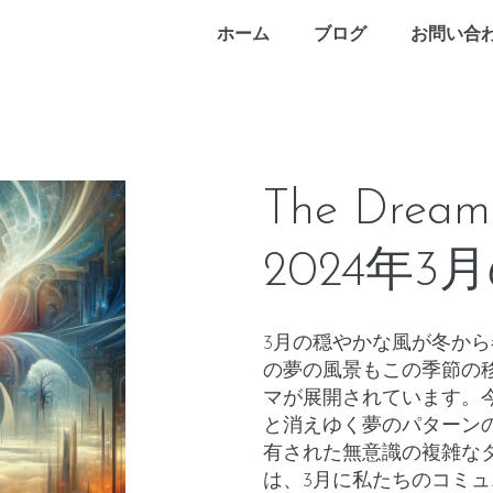
ホーム
ブログ
お問い合
The Drea
2024年
3月の穏やかな風が冬か
の夢の風景もこの季節の
マが展開されています。
と消えゆく夢のパターン
有された無意識の複雑な
は、3月に私たちのコミ