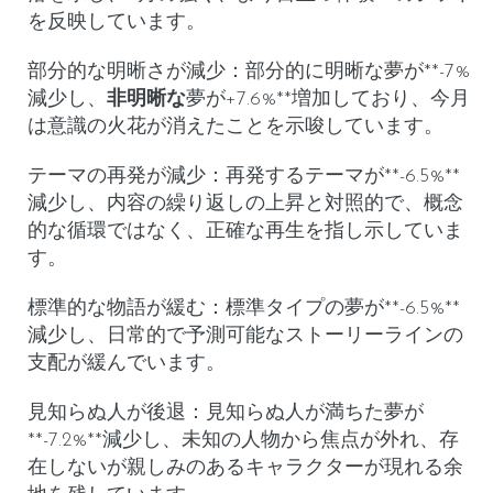
を反映しています。
部分的な明晰さが減少
：
部分的に明晰な
夢が**-7%
減少し、
非明晰な
夢が
+7.6%**増加しており、今月
は意識の火花が消えたことを示唆しています。
テーマの再発が減少
：
再発するテーマ
が**-6.5%**
減少し、内容の繰り返しの上昇と対照的で、概念
的な循環ではなく、正確な再生を指し示していま
す。
標準的な物語が緩む
：
標準タイプ
の夢が**-6.5%**
減少し、日常的で予測可能なストーリーラインの
支配が緩んでいます。
見知らぬ人が後退
：
見知らぬ人が満ちた
夢が
**-7.2%**減少し、未知の人物から焦点が外れ、存
在しないが親しみのあるキャラクターが現れる余