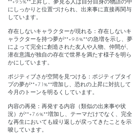
**+9.5%**上昇し、夢見る人は自分自身の物語の中
にしっかりと位置づけられ、出来事に直接再関与
しています。
存在しないキャラクターが現れる
：
存在しないキ
ャラクター
を持つ夢が**+9.8%**の急増を示し、夢
によって完全に創造された友人や人物、仲間が、
潜在意識が独自の存在で世界を満たす様子を明ら
かにしています。
ポジティブさが空間を見つける
：
ポジティブタイ
プ
の夢が**+7.1%**増加し、恐れの上昇に対抗して
今月のトーンを明るくしています。
内容の再発
：
再発する内容
（類似の出来事や状
況）が**+7.6%**増加し、テーマだけでなく、完全
な再生においても繰り返しが戻ってきたことを示
唆しています。