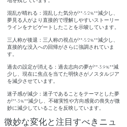
地を残しています。
混乱が晴れる
：
混乱した気分
が**-5.2%**減少し、
夢見る人がより直接的で理解しやすいストーリー
ラインをナビゲートしたことを示唆しています。
三人称が後退
：
三人称の視点
が**-5.2%**減少し、
直接的な没入への回帰がさらに強調されていま
す。
過去の設定が消える
：
過去志向の
夢が**-3.9%**減
少し、現在に焦点を当てた明快さがノスタルジア
を減少させています。
迷子感が減少
：
迷子であること
をテーマとした夢
が**-3%**減少し、不確実性や方向感覚の喪失が微
妙に減少していることを反映しています。
微妙な変化と注目すべきニュ