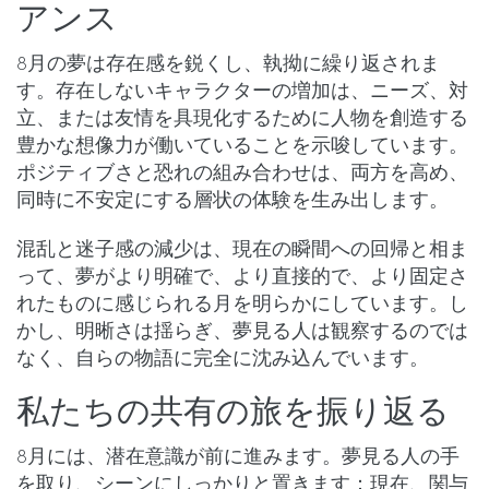
アンス
8月の夢は存在感を鋭くし、執拗に繰り返されま
す。
存在しないキャラクター
の増加は、ニーズ、対
立、または友情を具現化するために人物を創造する
豊かな想像力が働いていることを示唆しています。
ポジティブさ
と
恐れ
の組み合わせは、両方を高め、
同時に不安定にする層状の体験を生み出します。
混乱
と
迷子感
の減少は、
現在の瞬間
への回帰と相ま
って、夢がより明確で、より直接的で、より固定さ
れたものに感じられる月を明らかにしています。し
かし、明晰さは揺らぎ、夢見る人は観察するのでは
なく、自らの物語に完全に沈み込んでいます。
私たちの共有の旅を振り返る
8月には、潜在意識が前に進みます。夢見る人の手
を取り、シーンにしっかりと置きます：現在、関与