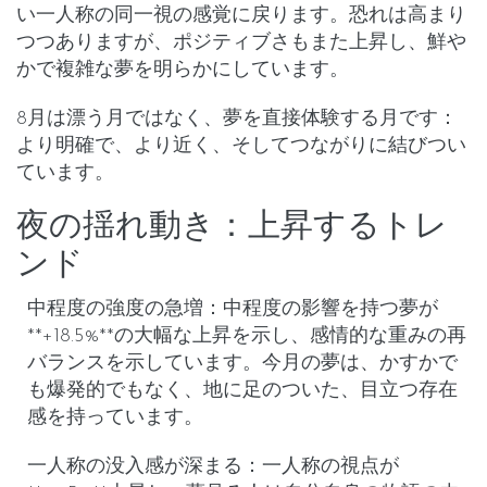
い
一人称の同一視
の感覚に戻ります。恐れは高まり
つつありますが、ポジティブさもまた上昇し、鮮や
かで複雑な夢を明らかにしています。
8月は漂う月ではなく、夢を直接体験する月です：
より明確で、より近く、そしてつながりに結びつい
ています。
夜の揺れ動き：上昇するトレ
ンド
中程度の強度の急増
：
中程度の影響
を持つ夢が
**+18.5%**の大幅な上昇を示し、感情的な重みの再
バランスを示しています。今月の夢は、かすかで
も爆発的でもなく、地に足のついた、目立つ存在
感を持っています。
一人称の没入感が深まる
：
一人称の視点
が