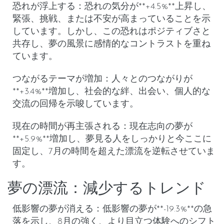
恐れが浮上する
：
恐れの気分
が**+4.5%**上昇し、
緊張、挑戦、または不安が高まっていることを示
しています。しかし、この恐れはポジティブさと
共存し、夢の風景に感情的なコントラストを重ね
ています。
つながるテーマが増加
：
人々とのつながり
が
**+3.4%**増加し、社会的な絆、出会い、個人的な
交流の回帰を示唆しています。
現在の時間が再主張される
：
現在志向の
夢が
**+5.9%**増加し、夢見る人をしっかりと今ここに
固定し、7月の時間を超えた漂流を逆転させていま
す。
夢の漂流：減少するトレンド
低影響の夢が消える
：
低影響
の夢が**-19.3%**の急
落を示し、8月の強く、より目立つ体験へのシフト