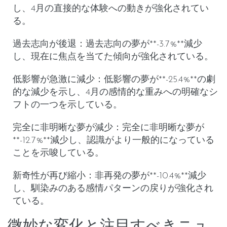
し、4月の直接的な体験への動きが強化されてい
る。
過去志向が後退
：
過去志向の夢
が**-3.7%**減少
し、現在に焦点を当てた傾向が強化されている。
低影響が急激に減少
：
低影響の夢
が**-25.4%**の劇
的な減少を示し、4月の感情的な重みへの明確なシ
フトの一つを示している。
完全に非明晰な夢が減少
：
完全に非明晰な夢
が
**-12.7%**減少し、認識がより一般的になっている
ことを示唆している。
新奇性が再び縮小
：
非再発の夢
が**-10.4%**減少
し、馴染みのある感情パターンの戻りが強化され
ている。
微妙な変化と注目すべきニュ