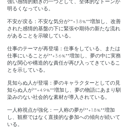
強い感情的動きの一つとして、全体的なトーンが
明るくなっている。
不安が戻る
：
不安な気分
が**+3.8%**増加し、改善
された感情的基盤の下に緊張や期待の新たな流れ
があることを示唆している。
仕事のテーマが再登場
：
仕事をしている、または
仕事にいる
ことが**+3.6%**増加し、夢の中に実務
的な関心や構造的な責任が再び入ってきているこ
とを示している。
見知らぬ人が登場
：
夢のキャラクターとしての見
知らぬ人
が**+4.9%**増加し、夢の物語にあまり馴
染みのない社会的な素材が導入されている。
一人称視点が強化
：
一人称の夢
が**+1.8%**増加
し、観察ではなく直接的な参加への傾向が続いて
いる。