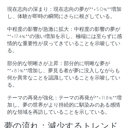
現在志向の深まり
：
現在志向の夢
が**+5.0%**増加
し、体験が即時の瞬間にさらに根ざしている。
中程度の影響が急激に拡大
：
中程度の影響の夢
が
**+17.4%**の強い増加を示し、極端には至らずに感
情的な重要性が戻ってきていることを示唆してい
る。
部分的な明晰さが上昇
：
部分的に明晰な夢
が
**+8.1%**増加し、夢見る者が夢に没入しながらも
何か異常なことを認識していることを示唆してい
る。
テーマの再発が強化
：
テーマの再発
が**+11.8%**増
加し、夢の世界がより持続的に馴染みのある感情
的な領域を再訪していることを示している。
夢の流れ：減少するトレンド