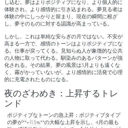
し込む。夢はより
ポジティブ
になり、より
個人的に
体験され
、より感情的に引き込まれる。夢見る者は
体験の中にしっかりと留まり、現在の瞬間に根ざ
し、夢そのものに対する認識が高まっている。
しかし、これは単純な安らぎの月ではない。
不安が
高まる
一方で、感情のトーンはよりポジティブにな
る。仕事が戻ってくる。見知らぬ人が象徴的な公共
の人物に取って代わる。馴染みのあるパターンが強
化される。その結果、夢の風景は3月よりも遠くな
く、霧がかっていないが、より感情的に活発で心理
的に充電されたものになる。
夜のざわめき：上昇するトレ
ンド
ポジティブなトーンの急上昇
：
ポジティブタイプ
の夢
が**+11.5%**の大幅な上昇を示し、4月の最も