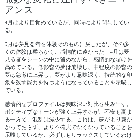
アンス
4月はより
目覚めている
が、同時により
関与してい
る
。
3月は夢見る者を体験そのものに戻したが、その多
くの体験は柔らかく、感情的に遠かった。4月は夢
見る者をシーンの中に留めながら、感情的な賭けを
高めている。
低影響の夢は崩壊し
、
中程度の影響の
夢は急激に上昇
し、夢がより意味深く、持続的な印
象を残す能力を持つようになっていることを示唆し
ている。
感情的なプロファイルは興味深い対比を生み出す。
ポジティブなトーンが強く上昇
するが、
不安も高ま
る
一方で、
混乱は減少
する。これは、夢がより霧が
かっておらず、より不確実でなくなっていることを
示唆しているが、必ずしもリラックスしているわけ