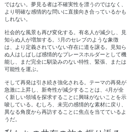
ではない。夢見る者は不確実性を漂うのではなく、
より明確な感情的な問いに直接向き合っているかも
しれない。
社会的な風景も再び変化する。
有名人が減少
し、
見
知らぬ人が増加
する。3月のセレブのような象徴
は、より定義されていない存在に道を譲る。見知ら
ぬ人はしばしば感情的なプレースホルダーとして機
能し、まだ完全に馴染みのない特性、緊張、または
可能性を運ぶ。
そして再発は引き続き強化される。
テーマの再発が
急激に上昇
し、
新奇性が減少
することは、4月が全
く新しい領域を探求することに興味がないことを示
唆している。むしろ、未完の感情的な素材に戻り、
異なる角度から再訪することに焦点を当てているよ
うだ。