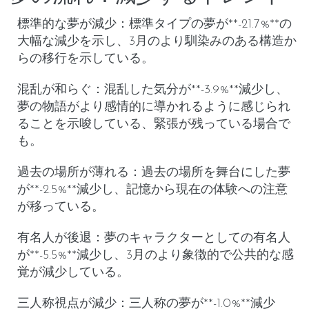
標準的な夢が減少
：
標準タイプの夢
が**-21.7%**の
大幅な減少を示し、3月のより馴染みのある構造か
らの移行を示している。
混乱が和らぐ
：
混乱した気分
が**-3.9%**減少し、
夢の物語がより感情的に導かれるように感じられ
ることを示唆している、緊張が残っている場合で
も。
過去の場所が薄れる
：
過去の場所を舞台にした夢
が**-2.5%**減少し、記憶から現在の体験への注意
が移っている。
有名人が後退
：
夢のキャラクターとしての有名人
が**-5.5%**減少し、3月のより象徴的で公共的な感
覚が減少している。
三人称視点が減少
：
三人称の夢
が**-1.0%**減少