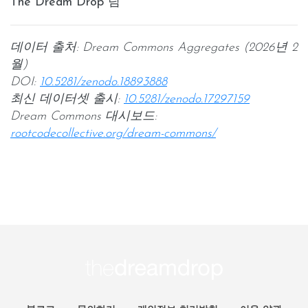
The Dream Drop 팀
데이터 출처: Dream Commons Aggregates (2026년 2
월)
DOI:
10.5281/zenodo.18893888
최신 데이터셋 출시:
10.5281/zenodo.17297159
Dream Commons 대시보드:
rootcodecollective.org/dream-commons/