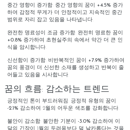
중간 영향이 증가함
:
중간 영향의 꿈
이
+4.5%
증가
하여 감정적 무게가 더 안정적이고 지속적인 중간
범위로 자리 잡고 있음을 나타냅니다.
완전한 명료성이 조금 증가함
:
완전히 명료한 꿈
이
+0.8%
증가하여 초현실주의 속에서 약간 더 큰 인
식을 암시합니다.
신선함이 증가함
:
비반복적인 꿈
이
+7.9%
증가하여
꿈의 풍경이 더 신선한 소재를 생성하고 반복이 줄
어들고 있음을 시사합니다.
꿈의 흐름: 감소하는 트렌드
긍정적인 톤이 부드러워짐
:
긍정적 유형
의 꿈이
-2.1%
감소하여 2월의 어두운 색조를 강화합니다.
불안이 감소함
:
불안한 기분
이
-3.0%
감소하여 이
달의 긴장이 1월의 두려움보다 덜 날카롭다는 것을