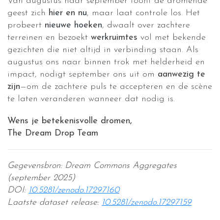
Van augustus naar september toont de dromende
geest zich
hier en nu
, maar laat controle los. Het
probeert
nieuwe hoeken
, dwaalt over zachtere
terreinen en bezoekt
werkruimtes
vol met bekende
gezichten die niet altijd in verbinding staan. Als
augustus ons naar binnen trok met helderheid en
impact, nodigt september ons uit om
aanwezig te
zijn
—om de zachtere puls te accepteren en de scène
te laten veranderen wanneer dat nodig is.
Wens je betekenisvolle dromen,
The Dream Drop Team
Gegevensbron: Dream Commons Aggregates
(september 2025)
DOI:
10.5281/zenodo.17297160
Laatste dataset release:
10.5281/zenodo.17297159