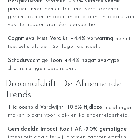
Perspectieven Stromen
:
+3.7%
verschuivende
perspectieven
nemen toe, met veranderende
gezichtspunten midden in de droom in plaats van
vast te houden aan één perspectief.
Cognitieve Mist Verdikt
:
+4.4%
verwarring
neemt
toe, zelfs als de inzet lager aanvoelt.
Schaduwachtige Toon
:
+4.4%
negatieve-type
dromen stijgen bescheiden.
Droomafdrift: De Afnemende
Trends
Tijdloosheid Verdwijnt
:
-10.6%
tijdloze
instellingen
maken plaats voor klok- en kalenderhelderheid.
Gemiddelde Impact Koelt Af
:
-9.0%
gematigde
intensiteit daalt terwijl dromen zachter worden.