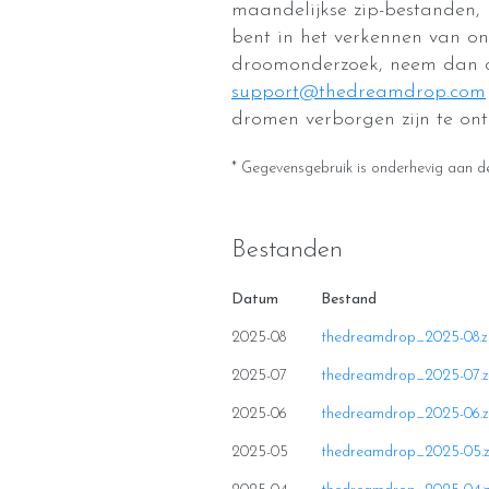
maandelijkse zip-bestanden, 
bent in het verkennen van o
droomonderzoek, neem dan c
support@thedreamdrop.com
dromen verborgen zijn te ont
* Gegevensgebruik is onderhevig aan 
Bestanden
Datum
Bestand
2025-08
thedreamdrop_2025-08.z
2025-07
thedreamdrop_2025-07.z
2025-06
thedreamdrop_2025-06.z
2025-05
thedreamdrop_2025-05.z