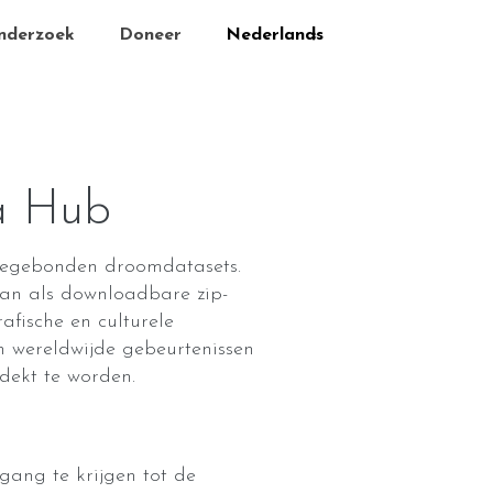
nderzoek
Doneer
a Hub
tiegebonden droomdatasets.
an als downloadbare zip-
fische en culturele
an wereldwijde gebeurtenissen
dekt te worden.
ang te krijgen tot de