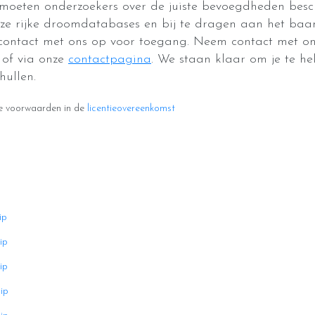
moeten onderzoekers over de juiste bevoegdheden beschi
nze rijke droomdatabases en bij te dragen aan het ba
ontact met ons op voor toegang. Neem contact met on
of via onze
contactpagina
. We staan klaar om je te h
hullen.
de voorwaarden in de
licentieovereenkomst
ip
ip
ip
ip