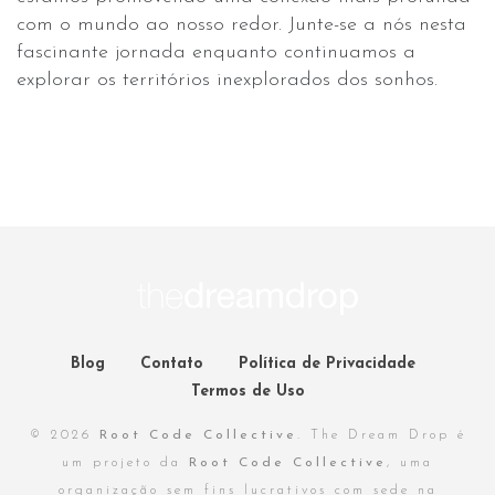
com o mundo ao nosso redor. Junte-se a nós nesta
fascinante jornada enquanto continuamos a
explorar os territórios inexplorados dos sonhos.
Blog
Contato
Política de Privacidade
Termos de Uso
© 2026
Root Code Collective
. The Dream Drop é
um projeto da
Root Code Collective
, uma
organização sem fins lucrativos com sede na