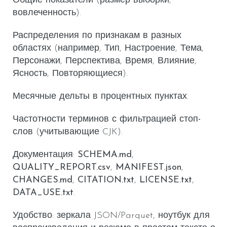
Общие показатели
(размер выборки,
вовлеченность).
Распределения по признакам
в разных
областях (например, Тип, Настроение, Тема,
Персонажи, Перспектива, Время, Влияние,
Ясность, Повторяющиеся).
Месячные дельты
в
процентных пунктах
.
Частотности терминов с фильтрацией стоп-
слов
(учитывающие CJK).
Документация:
SCHEMA.md
,
QUALITY_REPORT.csv
,
MANIFEST.json
,
CHANGES.md
,
CITATION.txt
,
LICENSE.txt
,
DATA_USE.txt
.
Удобство: зеркала JSON/Parquet,
ноутбук для