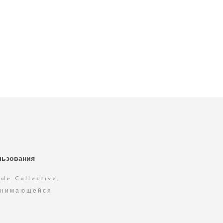
льзования
de Collective
,
анимающейся