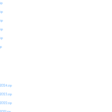
ip
ip
ip
ip
ip
ip
024.zip
023.zip
022.zip
021.zip