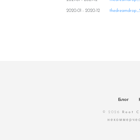
2020-01 - 2020-12
thedreamdrop_2
Блог
© 2026
Root C
некоммерче