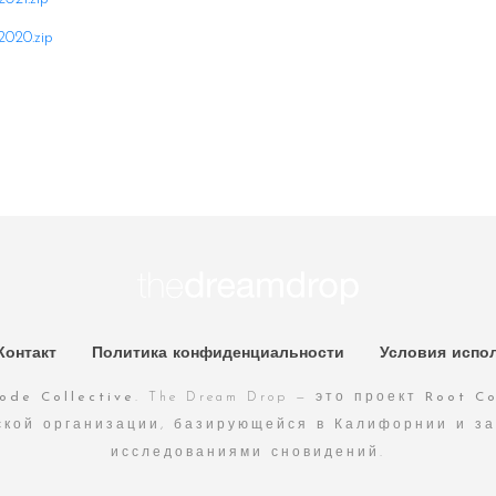
020.zip
Контакт
Политика конфиденциальности
Условия испо
ode Collective
. The Dream Drop — это проект
Root Co
ской организации, базирующейся в Калифорнии и з
исследованиями сновидений.