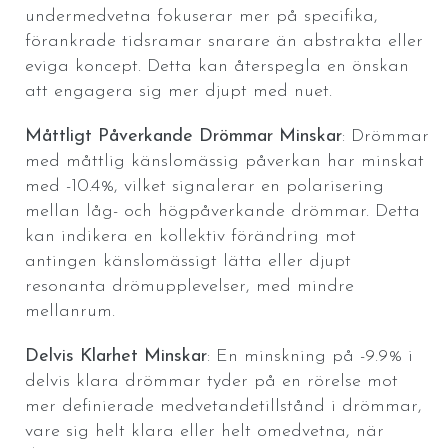
undermedvetna fokuserar mer på specifika,
förankrade tidsramar snarare än abstrakta eller
eviga koncept. Detta kan återspegla en önskan
att engagera sig mer djupt med nuet.
Måttligt Påverkande Drömmar Minskar
: Drömmar
med måttlig känslomässig påverkan har minskat
med -10.4%, vilket signalerar en polarisering
mellan låg- och högpåverkande drömmar. Detta
kan indikera en kollektiv förändring mot
antingen känslomässigt lätta eller djupt
resonanta drömupplevelser, med mindre
mellanrum.
Delvis Klarhet Minskar
: En minskning på -9.9% i
delvis klara drömmar tyder på en rörelse mot
mer definierade medvetandetillstånd i drömmar,
vare sig helt klara eller helt omedvetna, när