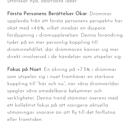
utforskar nya, abstrakta idéer.
Första Personens Berättelser Ökar
: Drömmar
upplevda från ett första personens perspektiv har
ökat med +4.6%, vilket innebär en djupare
fördjupning i drömupplevelsen. Denna förändring
tyder på en mer personlig koppling till
dröminnehållet, där drömmaren känner sig mer
direkt involverad i de händelser som utspelar sig.
Fokus på Nuet
: En ökning på +7.3% i drömmar
som utspelar sig i nuet framhäver en starkare
koppling till “här och nu”, när våra drömvärldar
speglar våra omedelbara bekymmer och
verkligheter. Denna trend stämmer överens med
ett kollektivt fokus på att navigera aktuella
utmaningar snarare än att fly till det förflutna
eller framtiden.