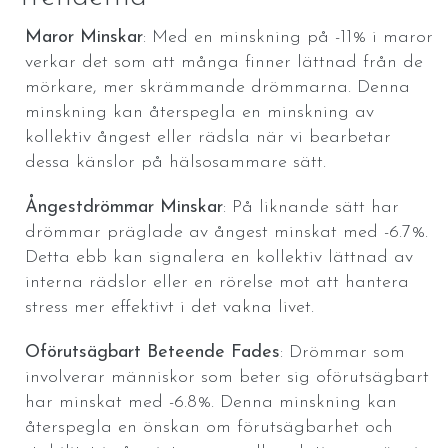
Maror Minskar
: Med en minskning på -11% i maror
verkar det som att många finner lättnad från de
mörkare, mer skrämmande drömmarna. Denna
minskning kan återspegla en minskning av
kollektiv ångest eller rädsla när vi bearbetar
dessa känslor på hälsosammare sätt.
Ångestdrömmar Minskar
: På liknande sätt har
drömmar präglade av ångest minskat med -6.7%.
Detta ebb kan signalera en kollektiv lättnad av
interna rädslor eller en rörelse mot att hantera
stress mer effektivt i det vakna livet.
Oförutsägbart Beteende Fades
: Drömmar som
involverar människor som beter sig oförutsägbart
har minskat med -6.8%. Denna minskning kan
återspegla en önskan om förutsägbarhet och