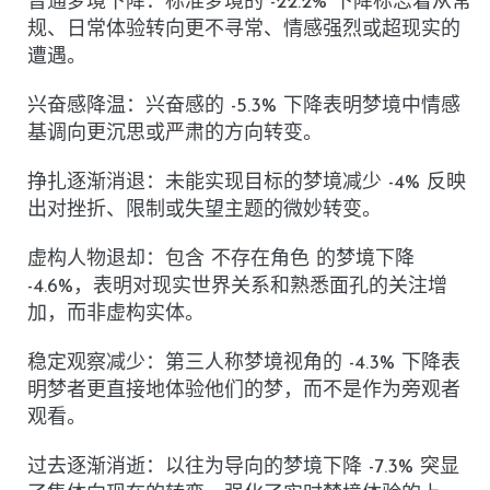
普通梦境下降
：标准梦境的
-22.2%
下降标志着从常
规、日常体验转向更不寻常、情感强烈或超现实的
遭遇。
兴奋感降温
：兴奋感的
-5.3%
下降表明梦境中情感
基调向更沉思或严肃的方向转变。
挣扎逐渐消退
：未能实现目标的梦境减少
-4%
反映
出对挫折、限制或失望主题的微妙转变。
虚构人物退却
：包含
不存在角色
的梦境下降
-4.6%
，表明对现实世界关系和熟悉面孔的关注增
加，而非虚构实体。
稳定观察减少
：第三人称梦境视角的
-4.3%
下降表
明梦者更直接地体验他们的梦，而不是作为旁观者
观看。
过去逐渐消逝
：以往为导向的梦境下降
-7.3%
突显