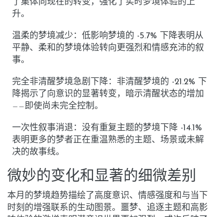
了集体向现在的转变，强化了实时梦境体验的上
升。
温柔的梦境减少
：低影响梦境的
-5.7%
下降表明从
平静、柔和的梦境体验转向更强烈和情感充沛的叙
事。
完全非清醒梦境急剧下降
：非清醒梦境的
-21.2%
下
降揭示了向意识的显著转变，暗示清醒状态的增加
——即使尚未完全控制。
一次性叙事消退
：没有重复主题的梦境下降
-14.1%
表明更多的梦者正在重温熟悉的主题、场景或未解
决的故事线。
微妙的变化和显著的细微差别
本月的梦境趋势描绘了高度意识、情感强度和与当下
时刻的增强联系的生动图景。噩梦、追逐主题和高影