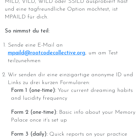
MILD, VILD, WILD oder SSILD ausprobiert hast
und eine tagfreundliche Option möchtest, ist
MPAILD für dich.
So nimmst du teil:
Sende eine E-Mail an
mpaild@rootcodecollective.org
, um am Test
teilzunehmen
Wir senden dir eine einzigartige anonyme ID und
Links zu drei kurzen Formularen:
Form 1 (one-time):
Your current dreaming habits
and lucidity frequency
Form 2 (one-time):
Basic info about your Memory
Palace once it’s set up
Form 3 (daily):
Quick reports on your practice