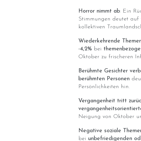
Horror nimmt ab
: Ein R
Stimmungen deutet auf 
kollektiven Traumlandsch
Wiederkehrende Themen 
-4,2%
bei
themenbezoge
Oktober zu frischeren Inh
Berühmte Gesichter verb
berühmten Personen
deut
Persönlichkeiten hin.
Vergangenheit tritt zurü
vergangenheitsorientiert
Neigung von Oktober u
Negative soziale Theme
bei
unbefriedigenden ode