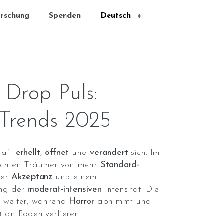
rschung
Spenden
Drop Puls:
Trends 2025
haft
erhellt
,
öffnet
und
verändert
sich. Im
richten Träumer von mehr
Standard-
der
Akzeptanz
und einem
ng der
moderat-intensiven
Intensität. Die
 weiter, während
Horror
abnimmt und
n
an Boden verlieren.