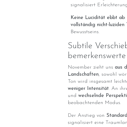
signalisiert Erleichterung
Keine Lucidität ebbt ab
vollständig nicht-luzide
Bewusstseins.
Subtile Verschi
bemerkenswert
November zieht uns
aus 
Landschaften
, sowohl wör
Ton wird insgesamt leicht
weniger Intensität
. An ihr
und
wechselnde Perspekt
beobachtenden Modus.
Der Anstieg von
Standard
signalisiert eine Trauml