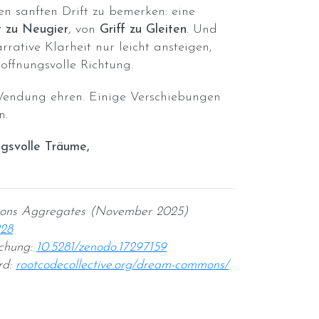
en sanften Drift zu bemerken: eine
t zu Neugier
, von
Griff zu Gleiten
. Und
rative Klarheit nur leicht ansteigen,
hoffnungsvolle Richtung.
 Wendung ehren. Einige Verschiebungen
n.
gsvolle Träume,
ons Aggregates (November 2025)
228
ichung:
10.5281/zenodo.17297159
rd:
rootcodecollective.org/dream-commons/