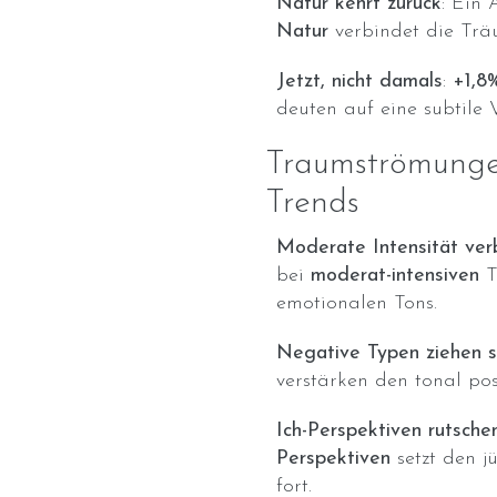
Natur kehrt zurück
: Ein
Natur
verbindet die Trä
Jetzt, nicht damals
:
+1,8
deuten auf eine subtile
Traumströmung
Trends
Moderate Intensität ver
bei
moderat-intensiven
T
emotionalen Tons.
Negative Typen ziehen s
verstärken den tonal pos
Ich-Perspektiven rutsche
Perspektiven
setzt den 
fort.