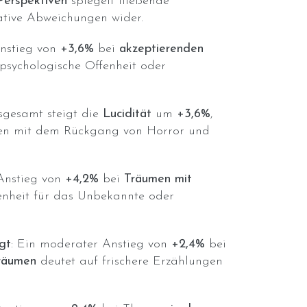
Perspektiven
spiegelt fließende
tive Abweichungen wider.
Anstieg von
+3,6%
bei
akzeptierenden
 psychologische Offenheit oder
nsgesamt steigt die
Lucidität
um
+3,6%
,
en mit dem Rückgang von Horror und
 Anstieg von
+4,2%
bei
Träumen mit
enheit für das Unbekannte oder
gt
: Ein moderater Anstieg von
+2,4%
bei
Träumen
deutet auf frischere Erzählungen