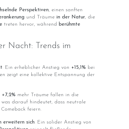
hselnde Perspektiven
, einen sanften
erankerung
und Träume
in der Natur
, die
e
treten hervor, während
berühmte
er Nacht: Trends im
gt
: Ein erheblicher Anstieg von
+15,1%
bei
n zeigt eine kollektive Entspannung der
:
+7,2%
mehr Träume fallen in die
, was darauf hindeutet, dass neutrale
 Comeback feiern.
 erweitern sich
: Ein solider Anstieg von