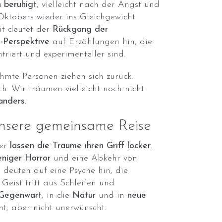
h beruhigt
, vielleicht nach der Angst und
ktobers wieder ins Gleichgewicht
it deutet der
Rückgang der
h-Perspektive
auf Erzählungen hin, die
ntriert und experimenteller sind.
hmte Personen ziehen sich zurück.
h. Wir träumen vielleicht noch nicht
anders
.
unsere gemeinsame Reise
ber
lassen die Träume ihren Griff locker
.
niger Horror
und eine Abkehr von
n
deuten auf eine Psyche hin, die
eist tritt aus Schleifen und
Gegenwart
, in die
Natur
und in
neue
nt, aber nicht unerwünscht.