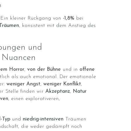
.
: Ein kleiner Rückgang von
-1,8%
bei
n Träumen
, konsistent mit dem Anstieg des
ebungen und
e Nuancen
dem Horror
,
von der Bühne
und in
offene
tlich als auch emotional. Der emotionale
er:
weniger Angst
,
weniger Konflikt
,
er Stelle finden wir
Akzeptanz
,
Natur
iven
, einen explorativeren,
-Typ
und
niedrig-intensiven
Träumen
andschaft, die weder gedämpft noch