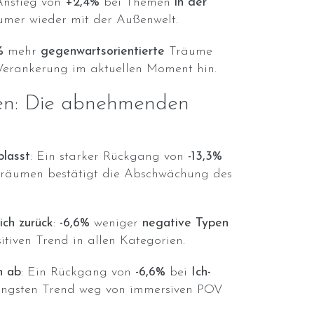
 Anstieg von
+2,4%
bei Themen
in der
umer wieder mit der Außenwelt.
%
mehr
gegenwartsorientierte
Träume
 Verankerung im aktuellen Moment hin.
en: Die abnehmenden
blasst
: Ein starker Rückgang von
-13,3%
räumen bestätigt die Abschwächung des
ich zurück
:
-6,6%
weniger
negative Typen
itiven Trend in allen Kategorien.
n ab
: Ein Rückgang von
-6,6%
bei
Ich-
jüngsten Trend weg von immersiven POV