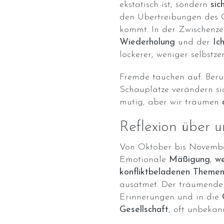
ekstatisch ist, sondern
sic
den Übertreibungen des O
kommt. In der Zwischenze
Wiederholung
und der
Ic
lockerer, weniger selbstze
Fremde tauchen auf. Berü
Schauplätze verändern sic
mutig, aber wir träumen
Reflexion über 
Von Oktober bis Novem
Emotionale
Mäßigung
,
we
konfliktbeladenen Theme
ausatmet. Der träumende G
Erinnerungen und in die
Gesellschaft
, oft unbekan