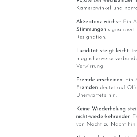
+6,0%
bei
wechselnden 
Kamerawinkel und narra
Akzeptanz wächst
: Ein 
Stimmungen
signalisiert
Resignation.
Lucidität steigt leicht
: I
möglicherweise verbund
Verwirrung.
Fremde erscheinen
: Ein
Fremden
deutet auf Off
Unerwartete hin.
Keine Wiederholung stei
nicht-wiederkehrenden 
von Nacht zu Nacht hin.