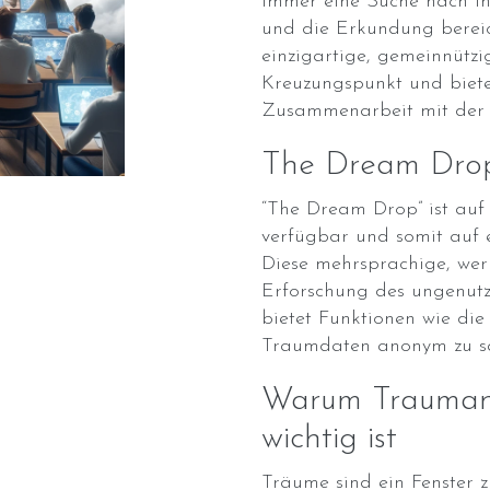
immer eine Suche nach in
und die Erkundung bereic
einzigartige, gemeinnütz
Kreuzungspunkt und biete
Zusammenarbeit mit der 
The Dream Drop:
“The Dream Drop” ist au
verfügbar und somit auf e
Diese mehrsprachige, wer
Erforschung des ungenutz
bietet Funktionen wie die
Traumdaten anonym zu sa
Warum Traumana
wichtig ist
Träume sind ein Fenster 