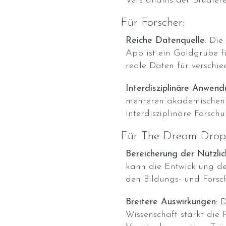
Verständnis der Studiere
Für Forscher:
Reiche Datenquelle
: Di
App ist ein Goldgrube fü
reale Daten für verschie
Interdisziplinäre Anwen
mehreren akademischen 
interdisziplinäre Forsch
Für The Dream Drop
Bereicherung der Nützli
kann die Entwicklung der
den Bildungs- und Forsc
Breitere Auswirkungen
: 
Wissenschaft stärkt die