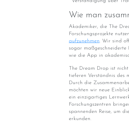
Verständigung über Trä
Wie man zusamm
Akademiker, die The Dre
Forschungsprojekte nutze
aufzunehmen
. Wir sind o
sogar maßgeschneiderte P
wie die App in akademis
The Dream Drop ist nicht 
tieferen Verständnis des 
Durch die Zusammenarbei
möchten wir neue Einblic
ein einzigartiges Lernwe
Forschungszentren bringen
spannenden Reise, um die
erkunden.