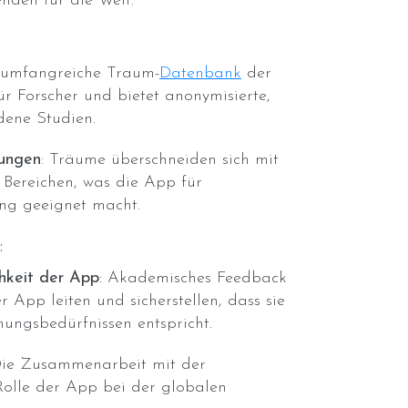
nden für die Welt.
e umfangreiche Traum-
Datenbank
der
r Forscher und bietet anonymisierte,
dene Studien.
dungen
: Träume überschneiden sich mit
Bereichen, was die App für
ung geeignet macht.
:
chkeit der App
: Akademisches Feedback
 App leiten und sicherstellen, dass sie
hungsbedürfnissen entspricht.
Die Zusammenarbeit mit der
 Rolle der App bei der globalen