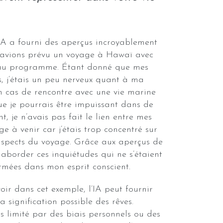
l’IA a fourni des aperçus incroyablement
i avions prévu un voyage à Hawaï avec
au programme. Étant donné que mes
s, j’étais un peu nerveux quant à ma
n cas de rencontre avec une vie marine
que je pourrais être impuissant dans de
t, je n’avais pas fait le lien entre mes
e à venir car j’étais trop concentré sur
 aspects du voyage. Grâce aux aperçus de
et aborder ces inquiétudes qui ne s’étaient
rmées dans mon esprit conscient.
r dans cet exemple, l’IA peut fournir
a signification possible des rêves.
as limité par des biais personnels ou des