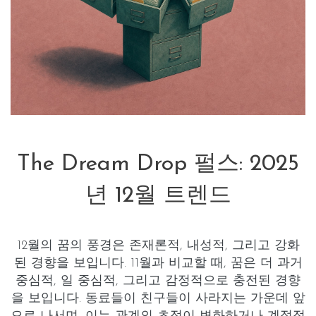
The Dream Drop 펄스: 2025
년 12월 트렌드
12월의 꿈의 풍경은
존재론적
,
내성적
, 그리고
강화
된
경향을 보입니다. 11월과 비교할 때, 꿈은 더
과거
중심적
,
일 중심적
, 그리고
감정적으로 충전된
경향
을 보입니다. 동료들이
친구들이 사라지는
가운데 앞