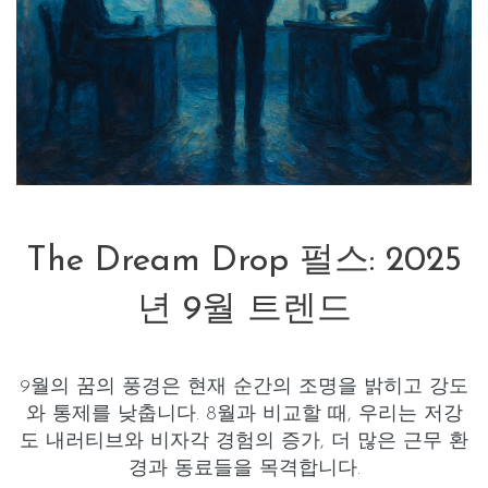
The Dream Drop 펄스: 2025
년 9월 트렌드
9월의 꿈의 풍경은
현재 순간
의 조명을 밝히고 강도
와 통제를 낮춥니다. 8월과 비교할 때, 우리는
저강
도
내러티브와
비자각
경험의 증가, 더 많은
근무 환
경
과
동료들
을 목격합니다.