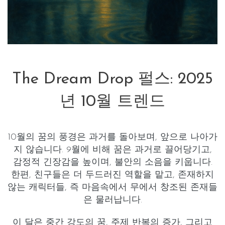
The Dream Drop 펄스: 2025
년 10월 트렌드
10월의 꿈의 풍경은
과거를 돌아보며
, 앞으로 나아가
지 않습니다. 9월에 비해 꿈은
과거
로 끌어당기고,
감정적 긴장감
을 높이며,
불안의 소음
을 키웁니다.
한편,
친구들
은 더 두드러진 역할을 맡고,
존재하지
않는 캐릭터들
, 즉 마음속에서 무에서 창조된 존재들
은 물러납니다.
이 달은
중간 강도
의 꿈,
주제 반복
의 증가, 그리고